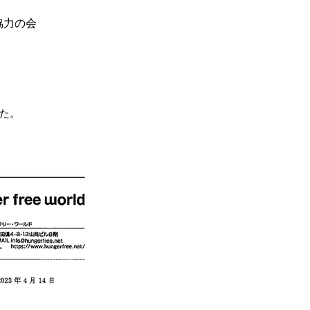
協力の会
た。