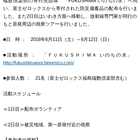
端数倶楽部の寄付先団体 「
FUKUSHIMA
いのちの水」へ伺
い、富士ゼロックスから寄付された防災備蓄品の配布を行いま
した。また
2
日目はいわき方面へ移動し、
放射線専門家が
同行の
もと
原発周辺の視察ツアーを行いました。
■日 時
：
2016
年
6
月
11
日（土）～
6
月
12
日（日）
■活動場所
： 「ＦＵＫＵＳＨＩＭＡ いのちの水」
http://fukushimainochinomizu.com/
■参加人数
：
21
名（富士ゼロックス福島端数倶楽部含む）
活動スケジュール
≪
1
日目≫
配布ボランティア
≪
2
日目≫
被災地域、第一原発付近の視察
【
参加者の感想
】